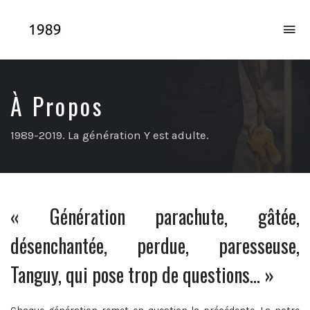
To
na
La
génération
Y
est
À Propos
adulte
1989-2019. La génération Y est adulte.
« Génération parachute, gâtée,
désenchantée, perdue, paresseuse,
Tanguy, qui pose trop de questions… »