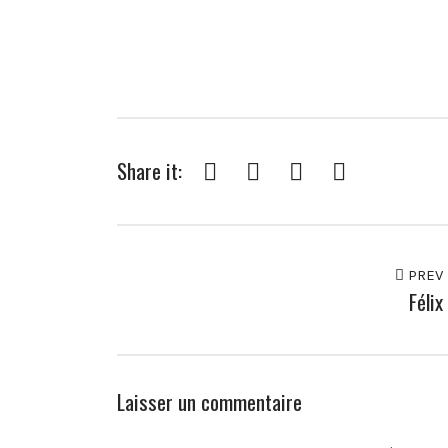
Share it:
Facebook
Twitter
Pinterest
Google+
PREV
Félix
Laisser un commentaire